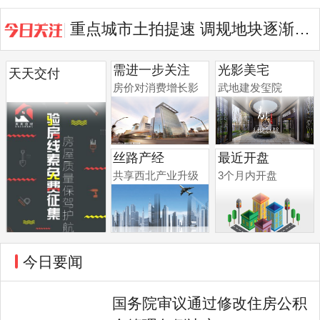
重点城市土拍提速 调规地块逐渐成...
光谷启动更新 将打造沉浸公园等3...
需进一步关注
光影美宅
天天交付
房价对消费增长影
武地建发玺院
响
丝路产经
最近开盘
共享西北产业升级
3个月内开盘
今日要闻
国务院审议通过修改住房公积