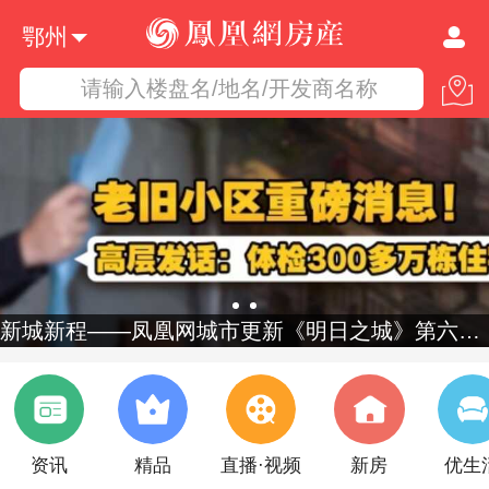
鄂州
请输入楼盘名/地名/开发商名称
新城新程——凤凰网城市更新《明日之城》第六季启幕
资讯
精品
直播·视频
新房
优生